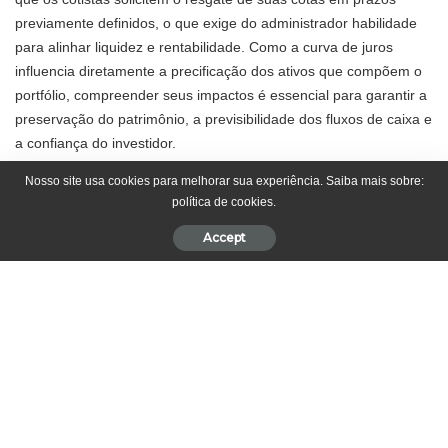
previamente definidos, o que exige do administrador habilidade
para alinhar liquidez e rentabilidade. Como a curva de juros
influencia diretamente a precificação dos ativos que compõem o
portfólio, compreender seus impactos é essencial para garantir a
preservação do patrimônio, a previsibilidade dos fluxos de caixa e
a confiança do investidor.
Nosso site usa cookies para melhorar sua experiência. Saiba mais sobre:
A relação entre curva de juros e fundos com
política de cookies.
cotas resgatáveis
Accept
A curva de juros representa as expectativas do mercado sobre o
comportamento futuro das taxas em diferentes prazos. Quando
ela está em alta, os ativos prefixados e os papéis de prazo mais
longo tendem a se desvalorizar, impactando a marcação a
mercado dos fundos. Já em períodos de queda da curva, esses
mesmos ativos apresentam valorização, melhorando a
performance. Rodrigo Balassiano ressalta que os fundos com
cotas resgatáveis são especialmente sensíveis a esse
movimento, pois precisam conciliar os prazos de resgate dos