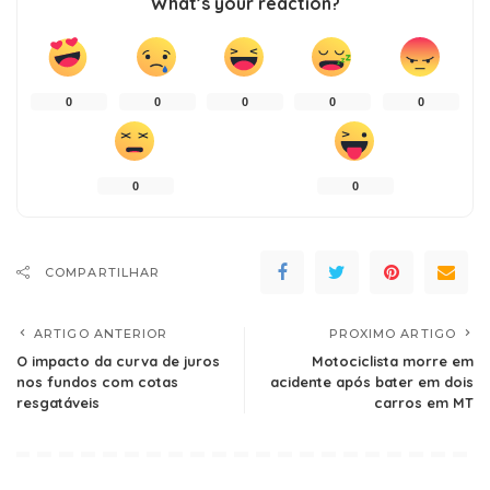
What’s your reaction?
0
0
0
0
0
0
0
COMPARTILHAR
ARTIGO ANTERIOR
PROXIMO ARTIGO
O impacto da curva de juros
Motociclista morre em
nos fundos com cotas
acidente após bater em dois
resgatáveis
carros em MT