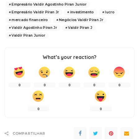
Empresário Valdir Agostinho Piran Junior
Empresário Valdir Piran Jr
investimento
lucro
mercado financeiro
Negócios Valdir Piran Jr
Valdir Agostinho Piran Jr
Valdir Piran J
Valdir Piran Junior
What’s your reaction?
0
0
0
0
0
0
0
COMPARTILHAR