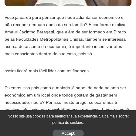
Você já parou para pensar que nada adianta ser econômico e
não receber nenhum apoio da sua família? E conforme explica
Amauri Jacintho Baragatti, que além de ser formado em Direito
pelas Faculdades Metropolitanas Unidas, também se interessa
acerca do assunto da economia, é importante incentivar atos
mais conscientes dentro de sua casa, pois só
assim ficará mais fácil lidar com as finanças.
Dizemos isso pois como a maioria já sabe, de nada adianta ser
econômico em um local onde todos gostam de gastar sem
necessidade, não é? Por isso, neste artigo, colocaremos 5
técnicas infalíveis que possibilitam esse processo. Logo, se você
Nosso site usa cookies para melhorar sua experiência. Saiba mais sobre:
tem interesse nesse tipo de assunto, e quer fazer com que o
política de cookies.
processo seja mais fácil, que tal ler o texto até o final?
Accept