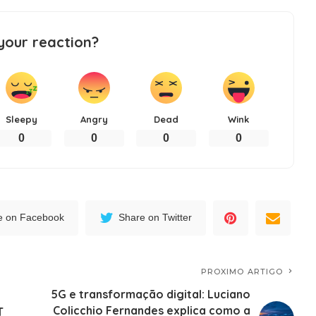
your reaction?
Sleepy
Angry
Dead
Wink
0
0
0
0
e on Facebook
Share on Twitter
PROXIMO ARTIGO
5G e transformação digital: Luciano
Colicchio Fernandes explica como a
T