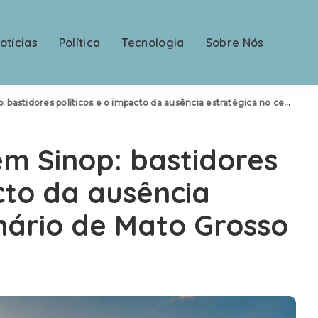
otícias
Política
Tecnologia
Sobre Nós
idores políticos e o impacto da ausência estratégica no cenário de Mato Grosso
em Sinop: bastidores
cto da ausência
nário de Mato Grosso