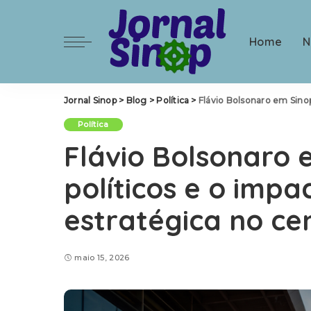
Home
N
Jornal Sinop
>
Blog
>
Política
>
Flávio Bolsonaro em Sinop: bast
Política
Flávio Bolsonaro 
políticos e o impa
estratégica no ce
maio 15, 2026