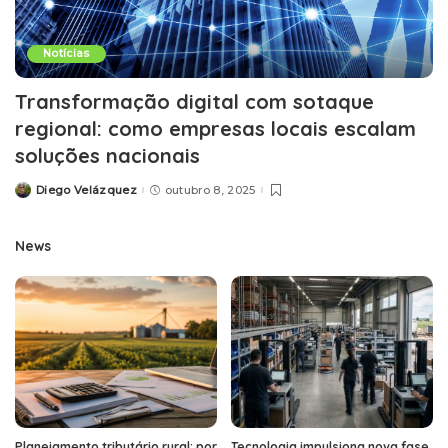
Notícias
Transformação digital com sotaque
regional: como empresas locais escalam
soluções nacionais
Diego Velázquez
outubro 8, 2025
Posted
by
News
Planejamento tributário rural: por
Tecnologia impulsiona nova fase