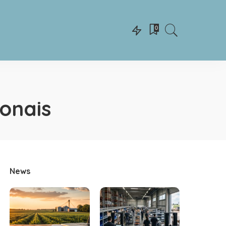
0
onais
News