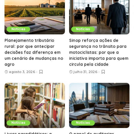
Notícias
Notícias
Planejamento tributário
Sinop reforça ações de
rural: por que antecipar
segurança no trânsito para
decisões faz diferença em
motociclistas: por que a
um cenário de mudanças no
iniciativa importa para quem
agro
circula pela cidade
agosto 3, 2026
julho 31, 2026
Notícias
Notícias
Livros paradidáticos: a
O papel de auditorias