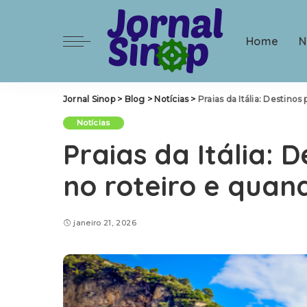
Home
N
Jornal Sinop
>
Blog
>
Notícias
>
Praias da Itália: Destinos 
Notícias
Praias da Itália: D
no roteiro e quand
janeiro 21, 2026