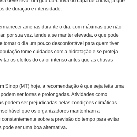
casa deve levar um guarda-chuva ou capa de chuva, já que
os de duração e intensidade.
ermanecer amenas durante o dia, com máximas que não
ar, por sua vez, tende a se manter elevada, o que pode
e tornar o dia um pouco desconfortável para quem tiver
população tome cuidados com a hidratação e se proteja
tar os efeitos do calor intenso antes que as chuvas
 em Sinop (MT) hoje, a recomendação é que seja feita uma
 podem ser fortes e prolongadas. Atividades como
das podem ser prejudicadas pelas condições climáticas
conselhável que os organizadores mantenham a
 constantemente sobre a previsão do tempo para evitar
s pode ser uma boa alternativa.