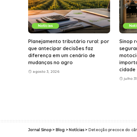
Notícias
Notí
Planejamento tributário rural: por
Sinop 
que antecipar decisões faz
seguran
diferença em um cenário de
motocic
mudanças no agro
importa
cidade
agosto 3, 2026
julho 3
Jornal Sinop
>
Blog
>
Notícias
>
Detecção precoce do cânc