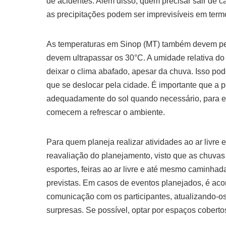
de acidentes. Além disso, quem precisar sair de 
as precipitações podem ser imprevisíveis em term
As temperaturas em Sinop (MT) também devem p
devem ultrapassar os 30°C. A umidade relativa do 
deixar o clima abafado, apesar da chuva. Isso pod
que se deslocar pela cidade. É importante que a 
adequadamente do sol quando necessário, para evi
comecem a refrescar o ambiente.
Para quem planeja realizar atividades ao ar livre
reavaliação do planejamento, visto que as chuvas
esportes, feiras ao ar livre e até mesmo caminha
previstas. Em casos de eventos planejados, é a
comunicação com os participantes, atualizando-os
surpresas. Se possível, optar por espaços coberto