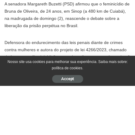
A senadora Margareth Buzetti (PSD) afirmou que o feminicídio de
Bruna de Oliveira, de 24 anos, em Sinop (a 480 km de Cuiabá),
na madrugada de domingo (2), reascende o debate sobre a
liberação da prisão perpétua no Brasil.
Defensora do endurecimento das leis penais diante de crimes
contra mulheres e autora do projeto de lei 4266/2023, chamado
de “pacote antifeminicídio”, a senadora disse que tem “ressalvas”
Nosso site usa cookies para melhorar sua experiência. Saiba mais sobre:
sobre a pena de morte, porém, acredita que a crueldade
política de cookies.
demonstrada em assassinatos dessa natureza é a prova de que
os criminosos não têm mais recuperação.
Accept
“Precisamos começar a falar de prisão perpétua. Pena de morte,
tenho algumas ressalvas, porém, acho que tem crime que não
tem o que fazer, que a pessoa não tem solução e tinha que ficar
fechado o resto da vida para pensar no que fez”, falou Margareth
Buzetti à imprensa nesta segunda-feira (3).