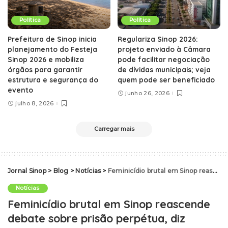
Política
Política
Prefeitura de Sinop inicia
Regulariza Sinop 2026:
planejamento do Festeja
projeto enviado à Câmara
Sinop 2026 e mobiliza
pode facilitar negociação
órgãos para garantir
de dívidas municipais; veja
estrutura e segurança do
quem pode ser beneficiado
evento
junho 26, 2026
julho 8, 2026
Carregar mais
Jornal Sinop
>
Blog
>
Notícias
>
Feminicídio brutal em Sinop reascende debate sobre prisão perpétua, diz Buzetti
Notícias
Feminicídio brutal em Sinop reascende
debate sobre prisão perpétua, diz