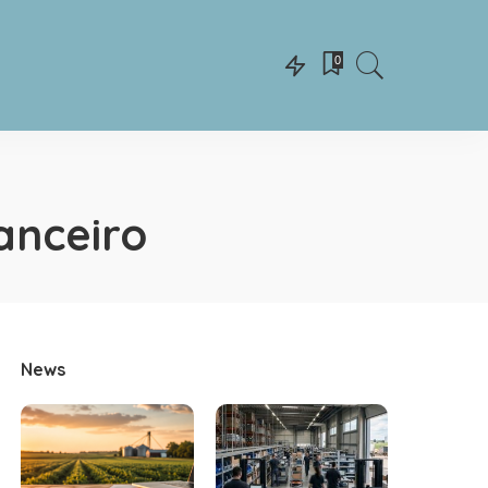
0
anceiro
News