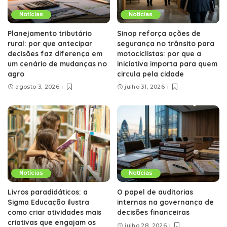
Notícias
Notícias
Planejamento tributário
Sinop reforça ações de
rural: por que antecipar
segurança no trânsito para
decisões faz diferença em
motociclistas: por que a
um cenário de mudanças no
iniciativa importa para quem
agro
circula pela cidade
agosto 3, 2026
julho 31, 2026
Notícias
Notícias
Livros paradidáticos: a
O papel de auditorias
Sigma Educação ilustra
internas na governança de
como criar atividades mais
decisões financeiras
criativas que engajam os
julho 28, 2026