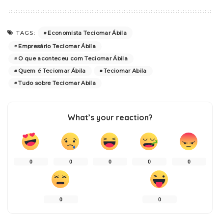
Economista Teciomar Ábila
TAGS:
Empresário Teciomar Ábila
O que aconteceu com Teciomar Ábila
Quem é Teciomar Ábila
Teciomar Abila
Tudo sobre Teciomar Abila
What’s your reaction?
0
0
0
0
0
0
0