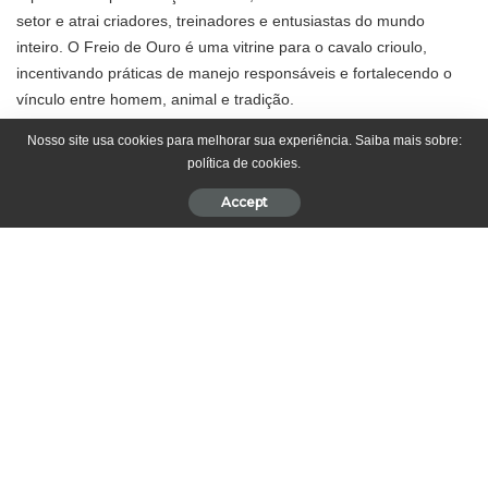
setor e atrai criadores, treinadores e entusiastas do mundo
inteiro. O Freio de Ouro é uma vitrine para o cavalo crioulo,
incentivando práticas de manejo responsáveis e fortalecendo o
vínculo entre homem, animal e tradição.
Nosso site usa cookies para melhorar sua experiência. Saiba mais sobre:
Explore os bastidores desse grande campeonato e descubra
política de cookies.
como o Freio de Ouro mantém viva a tradição, movimenta a
Accept
economia e inspira apaixonados pelo universo equestre em todo
o continente.
O que é o Freio de Ouro e por que ele é tão
importante?
O Freio de Ouro é uma competição que testa ao máximo as
habilidades do cavalo crioulo e de seu cavaleiro. Criado em 1982,
o evento tem como objetivo selecionar os exemplares mais
completos da raça, avaliando atributos como força, agilidade,
inteligência e obediência. As provas incluem etapas que simulam