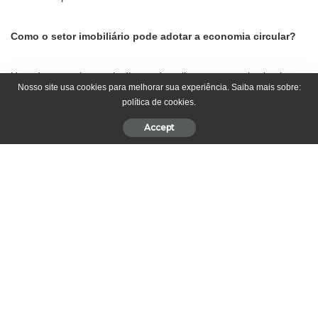
Como o setor imobiliário pode adotar a economia circular?
Uma das maneiras mais diretas de aplicar a economia circular no
Nosso site usa cookies para melhorar sua experiência. Saiba mais sobre:
setor imobiliário é por meio do reaproveitamento de materiais.
política de cookies.
Durante a construção ou reforma de um imóvel, muitas vezes
sobram materiais que, em vez de serem descartados, podem ser
Accept
reciclados ou reutilizados em outros projetos. Como ressalta
Flavio Correa Leite, CEO do Grupo AL, as empresas podem optar
por materiais produzidos a partir de processos sustentáveis.
Outro ponto importante é o design dos imóveis. Projetos
arquitetônicos que consideram a eficiência energética e a
longevidade dos materiais contribuem significativamente para a
economia circular. Por exemplo, sistemas de captação de água
da chuva e a integração de espaços multifuncionais reduzem o
impacto ambiental do imóvel ao longo de sua vida útil, alinhando