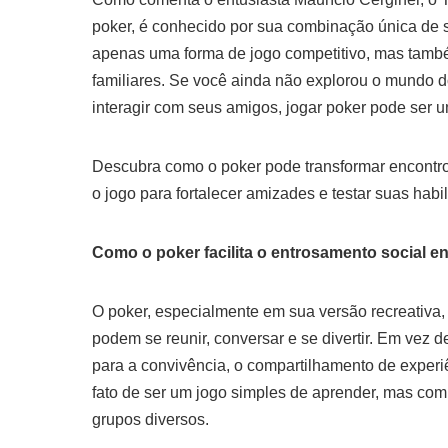
poker, é conhecido por sua combinação única de so
apenas uma forma de jogo competitivo, mas tamb
familiares. Se você ainda não explorou o mundo d
interagir com seus amigos, jogar poker pode ser 
Descubra como o poker pode transformar encontro
o jogo para fortalecer amizades e testar suas habi
Como o poker facilita o entrosamento social e
O poker, especialmente em sua versão recreativa
podem se reunir, conversar e se divertir. Em vez 
para a convivência, o compartilhamento de experi
fato de ser um jogo simples de aprender, mas com
grupos diversos.