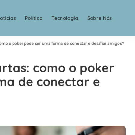
otícias
Política
Tecnologia
Sobre Nós
omo o poker pode ser uma forma de conectar e desafiar amigos?
rtas: como o poker
ma de conectar e