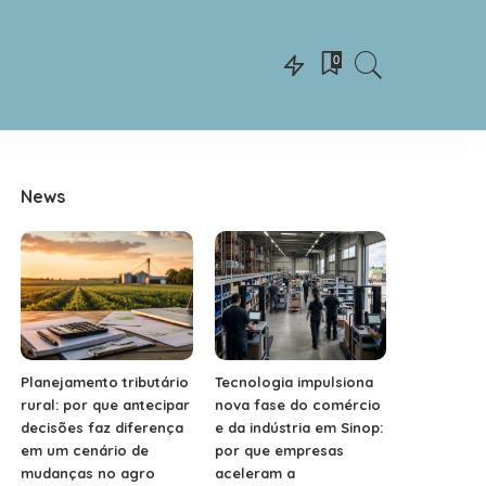
0
News
Planejamento tributário
Tecnologia impulsiona
rural: por que antecipar
nova fase do comércio
decisões faz diferença
e da indústria em Sinop:
em um cenário de
por que empresas
mudanças no agro
aceleram a