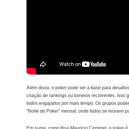
Além disso, o poker pode ser a base para desafi
criação de rankings ou torneios recorrentes. Isso
todos engajados por mais tempo. Os grupos podem 
“Noite do Poker” mensal, onde todos se reúnem pa
Em suma, como frisa Maurício Cerginer, o poker é