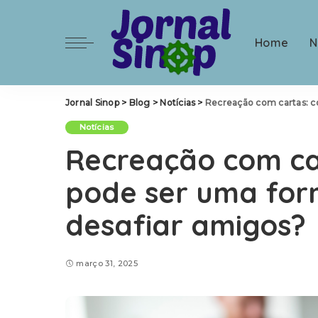
Home
N
Jornal Sinop
>
Blog
>
Notícias
>
Recreação com cartas: c
Notícias
Recreação com ca
pode ser uma for
desafiar amigos?
março 31, 2025