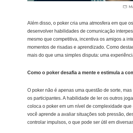
Ma
Além disso, o poker cria uma atmosfera em que os 
desenvolver habilidades de comunicação interpes
mesmo que competitiva, incentiva os amigos a in
momentos de risadas e aprendizado. Como destaca 
mais do que uma simples disputa: uma experiênci
Como o poker desafia a mente e estimula a co
O poker não é apenas uma questão de sorte, mas 
os participantes. A habilidade de ler os outros j
coloca o poker em um nível de complexidade que e
você aprende a avaliar situações sob pressão, de
controlar impulsos, o que pode ser útil em diversa