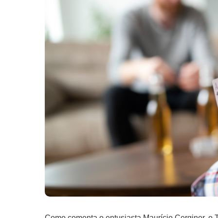
Como comenta o entusiasta Maurício Cerginer, o 