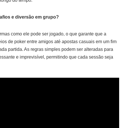
 longo do tempo.
safios e diversão em grupo?
formas como ele pode ser jogado, o que garante que a
eios de poker entre amigos até apostas casuais em um fim
da partida. As regras simples podem ser alteradas para
ressante e imprevisível, permitindo que cada sessão seja