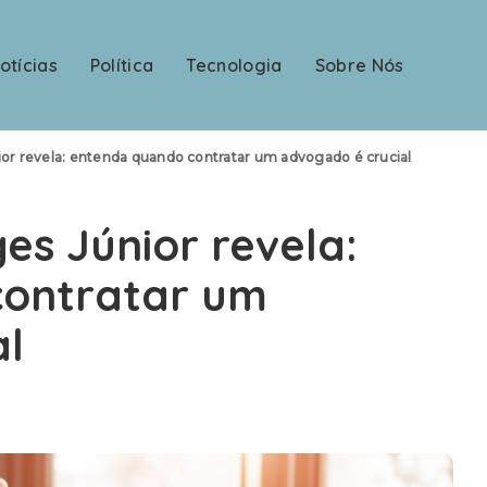
otícias
Política
Tecnologia
Sobre Nós
ior revela: entenda quando contratar um advogado é crucial
es Júnior revela:
contratar um
al