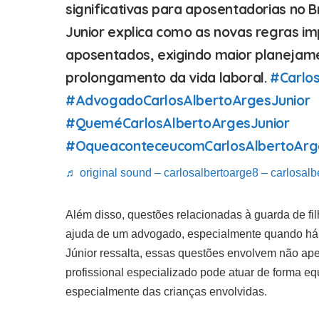
significativas para aposentadorias no B
Junior explica como as novas regras i
aposentados, exigindo maior planejame
prolongamento da vida laboral.
#Carlo
#AdvogadoCarlosAlbertoArgesJunior
#QueméCarlosAlbertoArgesJunior
#OqueaconteceucomCarlosAlbertoArg
♬ original sound – carlosalbertoarge8 – carlosalb
Além disso, questões relacionadas à guarda de fi
ajuda de um advogado, especialmente quando há d
Júnior ressalta, essas questões envolvem não ap
profissional especializado pode atuar de forma equ
especialmente das crianças envolvidas.