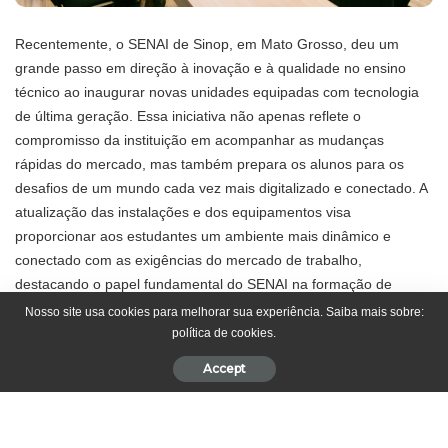
Recentemente, o SENAI de Sinop, em Mato Grosso, deu um
grande passo em direção à inovação e à qualidade no ensino
técnico ao inaugurar novas unidades equipadas com tecnologia
de última geração. Essa iniciativa não apenas reflete o
compromisso da instituição em acompanhar as mudanças
rápidas do mercado, mas também prepara os alunos para os
desafios de um mundo cada vez mais digitalizado e conectado. A
atualização das instalações e dos equipamentos visa
proporcionar aos estudantes um ambiente mais dinâmico e
conectado com as exigências do mercado de trabalho,
destacando o papel fundamental do SENAI na formação de
profissionais capacitados e prontos para os novos tempos.
Nosso site usa cookies para melhorar sua experiência. Saiba mais sobre:
política de cookies.
As novas unidades do SENAI em Sinop trazem recursos que
Accept
estão entre os mais modernos disponíveis, oferecendo um
ambiente mais eficiente e seguro para o desenvolvimento das
habilidades técnicas. Com esses novos recursos, os cursos