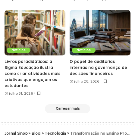
Notícias
Notícias
Livros paradidáticos: a
O papel de auditorias
Sigma Educação ilustra
internas na governança de
como criar atividades mais
decisões financeiras
criativas que engajam os
julho 28, 2026
estudantes
julho 31, 2026
Carregar mais
Jornal Sinop
>
Blog
>
Tecnologia
>
Transformação no Ensino Profissional: SENAI de Sinop, Mato Grosso, Inaugura Unidades com Tecnologia e Equipamentos de Ponta