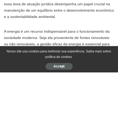
essa área de atuação jurídica desempenha um papel crucial na
manutenção de um equilíbrio entre o desenvolvimento econômico
e a sustentabilidade ambiental.
A energia é um recurso indispensável para o funcionamento da
sociedade moderna. Seja ela proveniente de fontes renováveis ​​
ou não renováveis, a gestão eficaz da energia é essencial para
garantir que as necessidades da população sejam atendidas de
Nosso site usa cookies para melhorar sua experiência. Saiba mais sobre:
forma sustentável. No entanto, a produção e distribuição de
política de cookies.
energia não são atividades isentas de desafios legais e
Accept
regulatórios. É aqui que entra a consultoria em direito de energia,
fornecimento de orientação especializada para garantir que as
empresas do setor estejam em conformidade com todas as leis e
regulamentações aplicáveis.
Para Antonio Augusto de Souza Coelho, um dos principais
desafios enfrentados pelas empresas de energia é a crescente
demanda por fontes de energia limpa e renovável. À medida que