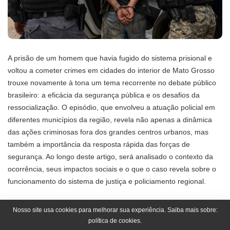
A prisão de um homem que havia fugido do sistema prisional e
voltou a cometer crimes em cidades do interior de Mato Grosso
trouxe novamente à tona um tema recorrente no debate público
brasileiro: a eficácia da segurança pública e os desafios da
ressocialização. O episódio, que envolveu a atuação policial em
diferentes municípios da região, revela não apenas a dinâmica
das ações criminosas fora dos grandes centros urbanos, mas
também a importância da resposta rápida das forças de
segurança. Ao longo deste artigo, será analisado o contexto da
ocorrência, seus impactos sociais e o que o caso revela sobre o
funcionamento do sistema de justiça e policiamento regional.
A captura foi realizada em Nobres, após a identificação de que o
Nosso site usa cookies para melhorar sua experiência. Saiba mais sobre:
política de cookies.
suspeito havia escapado de uma unidade prisional localizada em