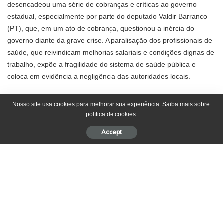
desencadeou uma série de cobranças e críticas ao governo
estadual, especialmente por parte do deputado Valdir Barranco
(PT), que, em um ato de cobrança, questionou a inércia do
governo diante da grave crise. A paralisação dos profissionais de
saúde, que reivindicam melhorias salariais e condições dignas de
trabalho, expõe a fragilidade do sistema de saúde pública e
coloca em evidência a negligência das autoridades locais.
O deputado Barranco tem se posicionado de forma firme,
Nosso site usa cookies para melhorar sua experiência. Saiba mais sobre:
política de cookies.
exigindo que o governo de Mato Grosso tome providências
imediatas para resolver a situação. Em seus requerimentos,
Accept
apresentados na Assembleia Legislativa, Barranco cobra
explicações do Secretário de Estado de Saúde, Gilberto Gomes
de Figueiredo, e do Procurador-Geral de Justiça, Deosdete Cruz
Junior. Para Barranco, a falta de ação do governo estadual é
inaceitável, considerando que a população de Sinop está sendo
diretamente afetada pela falta de atendimento e pela
precarização do serviço de saúde pública.