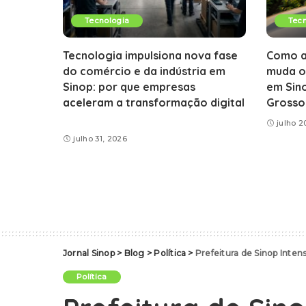
Tecnologia
Tecn
Tecnologia impulsiona nova fase
Como a 
do comércio e da indústria em
muda o
Sinop: por que empresas
em Sin
aceleram a transformação digital
Grosso
julho 2
julho 31, 2026
Jornal Sinop
>
Blog
>
Política
>
Prefeitura de Sinop Inte
Política