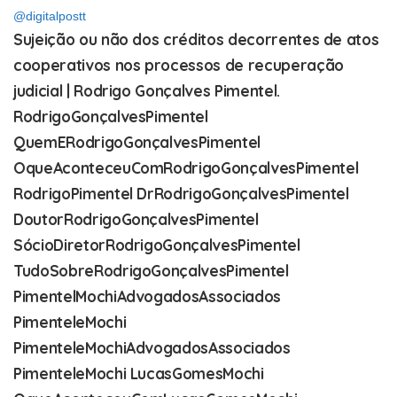
@digitalpostt
Sujeição ou não dos créditos decorrentes de atos
cooperativos nos processos de recuperação
judicial | Rodrigo Gonçalves Pimentel.
RodrigoGonçalvesPimentel
QuemERodrigoGonçalvesPimentel
OqueAconteceuComRodrigoGonçalvesPimentel
RodrigoPimentel DrRodrigoGonçalvesPimentel
DoutorRodrigoGonçalvesPimentel
SócioDiretorRodrigoGonçalvesPimentel
TudoSobreRodrigoGonçalvesPimentel
PimentelMochiAdvogadosAssociados
PimenteleMochi
PimenteleMochiAdvogadosAssociados
PimenteleMochi LucasGomesMochi