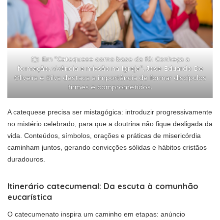
Em “Catequese como base da fé: Conheça a
formação, vivência e missão na Igreja”, Jose Eduardo De
Oliveira e Silva destaca a importância de formar discípulos
firmes e comprometidos.
A catequese precisa ser mistagógica: introduzir progressivamente
no mistério celebrado, para que a doutrina não fique desligada da
vida. Conteúdos, símbolos, orações e práticas de misericórdia
caminham juntos, gerando convicções sólidas e hábitos cristãos
duradouros.
Itinerário catecumenal: Da escuta à comunhão
eucarística
O catecumenato inspira um caminho em etapas: anúncio