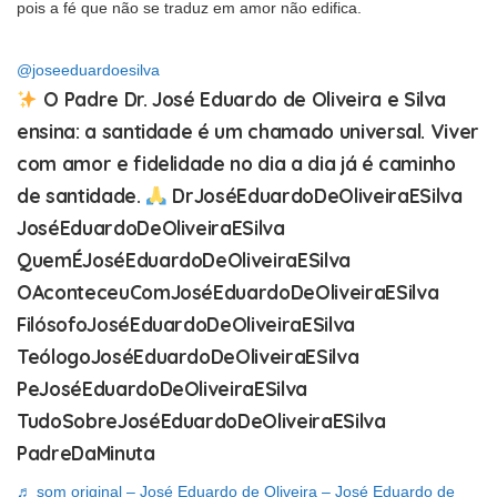
pois a fé que não se traduz em amor não edifica.
@joseeduardoesilva
O Padre Dr. José Eduardo de Oliveira e Silva
ensina: a santidade é um chamado universal. Viver
com amor e fidelidade no dia a dia já é caminho
de santidade.
DrJoséEduardoDeOliveiraESilva
JoséEduardoDeOliveiraESilva
QuemÉJoséEduardoDeOliveiraESilva
OAconteceuComJoséEduardoDeOliveiraESilva
FilósofoJoséEduardoDeOliveiraESilva
TeólogoJoséEduardoDeOliveiraESilva
PeJoséEduardoDeOliveiraESilva
TudoSobreJoséEduardoDeOliveiraESilva
PadreDaMinuta
♬ som original – José Eduardo de Oliveira – José Eduardo de